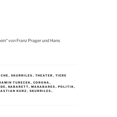
sein“ von Franz Prager und Hans
TCHE
,
SKURRILES
,
THEATER
,
TIERE
JAMIN TURECEK
,
CORONA
,
NDE
,
KABARETT
,
MAKABARES
,
POLITIK
,
BASTIAN KURZ
,
SKURRILES
,