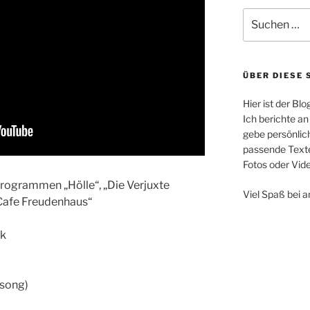
Suchen
nach:
ÜBER DIESE 
Hier ist der Bl
Ich berichte an
gebe persönli
passende Text
Fotos oder Vi
rogrammen „Hölle“, „Die Verjuxte
Viel Spaß bei 
Cafe Freudenhaus“
ek
song)