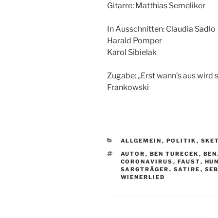
Gitarre: Matthias Semeliker
In Ausschnitten: Claudia Sadlo
Harald Pomper
Karol Sibielak
Zugabe: „Erst wann’s aus wird 
Frankowski
KATEGORIEN
ALLGEMEIN
,
POLITIK
,
SKE
SCHLAGWÖRTER
AUTOR
,
BEN TURECEK
,
BEN
CORONAVIRUS
,
FAUST
,
HU
SARGTRÄGER
,
SATIRE
,
SE
WIENERLIED