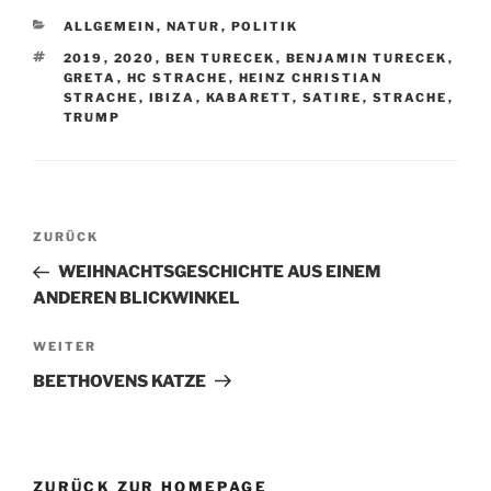
KATEGORIEN
ALLGEMEIN
,
NATUR
,
POLITIK
SCHLAGWÖRTER
2019
,
2020
,
BEN TURECEK
,
BENJAMIN TURECEK
,
GRETA
,
HC STRACHE
,
HEINZ CHRISTIAN
STRACHE
,
IBIZA
,
KABARETT
,
SATIRE
,
STRACHE
,
TRUMP
Beitragsnavigation
Vorheriger
ZURÜCK
Beitrag
WEIHNACHTSGESCHICHTE AUS EINEM
ANDEREN BLICKWINKEL
Nächster
WEITER
Beitrag
BEETHOVENS KATZE
ZURÜCK ZUR HOMEPAGE