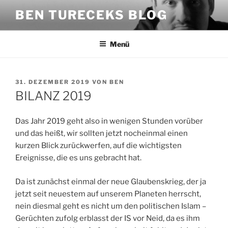
Zum
BEN TURECEKS BLOG
Inhalt
springen
Menü
VERÖFFENTLICHT
31. DEZEMBER 2019
VON
BEN
AM
BILANZ 2019
Das Jahr 2019 geht also in wenigen Stunden vorüber
und das heißt, wir sollten jetzt nocheinmal einen
kurzen Blick zurückwerfen, auf die wichtigsten
Ereignisse, die es uns gebracht hat.
Da ist zunächst einmal der neue Glaubenskrieg, der ja
jetzt seit neuestem auf unserem Planeten herrscht,
nein diesmal geht es nicht um den politischen Islam –
Gerüchten zufolg erblasst der IS vor Neid, da es ihm