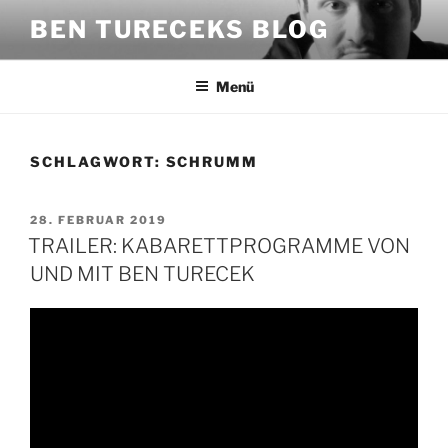
Zum
BEN TURECEKS BLOG
Inhalt
springen
Menü
SCHLAGWORT:
SCHRUMM
VERÖFFENTLICHT
28. FEBRUAR 2019
AM
TRAILER: KABARETTPROGRAMME VON
UND MIT BEN TURECEK