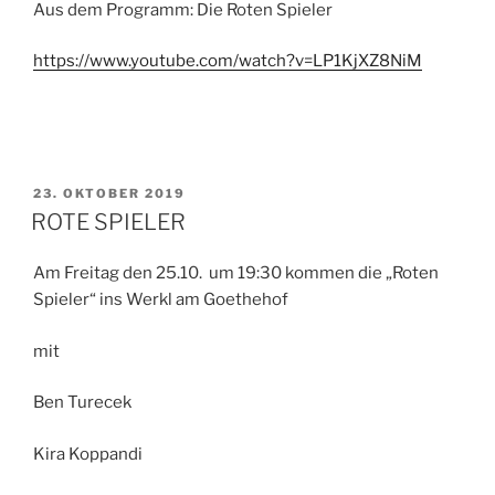
Aus dem Programm: Die Roten Spieler
https://www.youtube.com/watch?v=LP1KjXZ8NiM
VERÖFFENTLICHT
23. OKTOBER 2019
AM
ROTE SPIELER
Am Freitag den 25.10. um 19:30 kommen die „Roten
Spieler“ ins Werkl am Goethehof
mit
Ben Turecek
Kira Koppandi